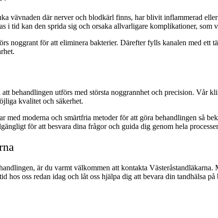
ka vävnaden där nerver och blodkärl finns, har blivit inflammerad eller 
as i tid kan den sprida sig och orsaka allvarligare komplikationer, som va
 noggrant för att eliminera bakterier. Därefter fylls kanalen med ett tät
arhet.
ll att behandlingen utförs med största noggrannhet och precision. Vår kl
jliga kvalitet och säkerhet.
rbetar med moderna och smärtfria metoder för att göra behandlingen så b
llgängligt för att besvara dina frågor och guida dig genom hela processe
rna
handlingen, är du varmt välkommen att kontakta Västeråstandläkarna. Me
d hos oss redan idag och låt oss hjälpa dig att bevara din tandhälsa på b