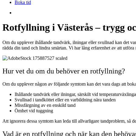
Boka tid
search
Rotfyllning i Västerås – trygg o
Om du upplever ihållande tandvärk, ilningar eller svullnad kan det vara
rädda din tand och lindra smärtan. Vi har lång erfarenhet av att utföra
Hur vet du om du behöver en rotfyllning?
Om du upplever någon av följande symtom kan det vara dags att boka 
Ihållande tandvärk eller ilningar, särskilt vid temperaturväxlinga
Svullnad i tandköttet eller en varbildning nära tanden
Missfärgning av en enskild tand
Ömhet vid tuggning
Att ignorera dessa symtom kan leda till allvarligare tandproblem, så det
Vad är en rotfyllning och när kan den behöva