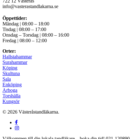
722 12 Västerås
info@vasterastandlakarna.se
Öppettider:
Måndag | 08:00 – 18:00
Tisdag | 08:00 – 17:00
Onsdag – Torsdag | 08:00 – 16:00
Fredag | 08:00 – 12:00
Orter:
Hallstahammar
Surahammar
Köping
Skultuna
Sala
Enköping
Arboga
Torshälla
Kungsör
© 2026 Västeråstandläkarna.
facebook
instagram
Close
Välkommen till din lokala tandläkare – boka din tid! 021-120890