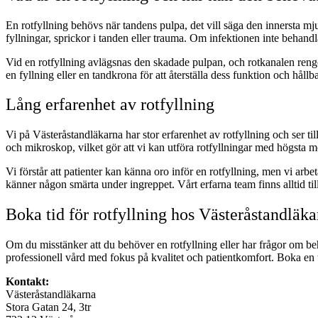
En rotfyllning behövs när tandens pulpa, det vill säga den innersta mju
fyllningar, sprickor i tanden eller trauma. Om infektionen inte behandl
Vid en rotfyllning avlägsnas den skadade pulpan, och rotkanalen rengörs
en fyllning eller en tandkrona för att återställa dess funktion och hållb
Lång erfarenhet av rotfyllning
Vi på Västeråstandläkarna har stor erfarenhet av rotfyllning och ser ti
och mikroskop, vilket gör att vi kan utföra rotfyllningar med högsta mö
Vi förstår att patienter kan känna oro inför en rotfyllning, men vi a
känner någon smärta under ingreppet. Vårt erfarna team finns alltid ti
Boka tid för rotfyllning hos Västeråstandläka
Om du misstänker att du behöver en rotfyllning eller har frågor om be
professionell vård med fokus på kvalitet och patientkomfort. Boka en ti
Kontakt:
Västeråstandläkarna
Stora Gatan 24, 3tr