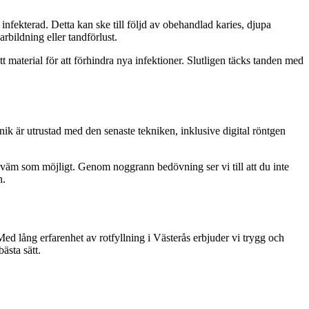
infekterad. Detta kan ske till följd av obehandlad karies, djupa
rbildning eller tandförlust.
t material för att förhindra nya infektioner. Slutligen täcks tanden med
inik är utrustad med den senaste tekniken, inklusive digital röntgen
ekväm som möjligt. Genom noggrann bedövning ser vi till att du inte
n.
d lång erfarenhet av rotfyllning i Västerås erbjuder vi trygg och
ästa sätt.