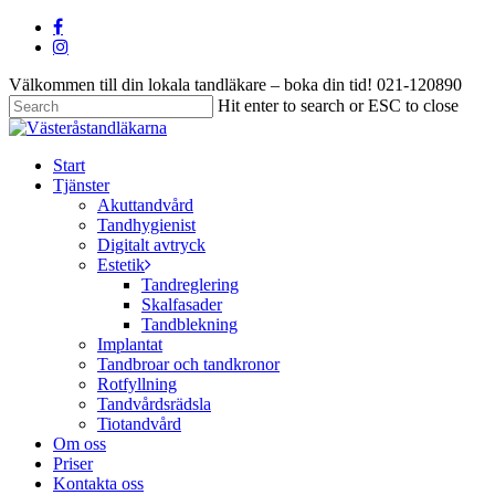
Skip
facebook
to
instagram
main
Välkommen till din lokala tandläkare – boka din tid! 021-120890
content
Hit enter to search or ESC to close
Close
Search
search
Menu
Start
Tjänster
Akuttandvård
Tandhygienist
Digitalt avtryck
Estetik
Tandreglering
Skalfasader
Tandblekning
Implantat
Tandbroar och tandkronor
Rotfyllning
Tandvårdsrädsla
Tiotandvård
Om oss
Priser
Kontakta oss