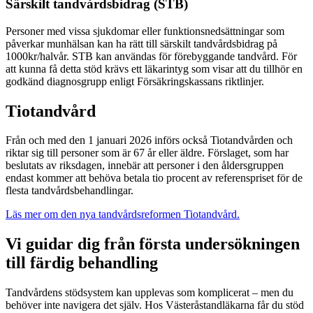
Särskilt tandvårdsbidrag (STB)
Personer med vissa sjukdomar eller funktionsnedsättningar som
påverkar munhälsan kan ha rätt till särskilt tandvårdsbidrag på
1000kr/halvår.
STB kan användas för förebyggande tandvård. För
att kunna få detta stöd krävs ett läkarintyg som visar att du tillhör en
godkänd diagnosgrupp enligt Försäkringskassans riktlinjer.
Tiotandvård
Från och med den 1 januari 2026 införs också Tiotandvården och
riktar sig till personer som är 67 år eller äldre. Förslaget, som har
beslutats av riksdagen, innebär att personer i den åldersgruppen
endast kommer att behöva betala tio procent av referenspriset för de
flesta tandvårdsbehandlingar.
Läs mer om den nya tandvårdsreformen Tiotandvård.
Vi guidar dig från första undersökningen
till färdig behandling
Tandvårdens stödsystem kan upplevas som komplicerat – men du
behöver inte navigera det själv. Hos Västeråstandläkarna får du stöd