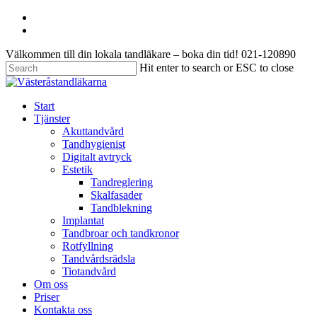
Skip
facebook
to
instagram
main
Välkommen till din lokala tandläkare – boka din tid! 021-120890
content
Hit enter to search or ESC to close
Close
Search
search
Menu
Start
Tjänster
Akuttandvård
Tandhygienist
Digitalt avtryck
Estetik
Tandreglering
Skalfasader
Tandblekning
Implantat
Tandbroar och tandkronor
Rotfyllning
Tandvårdsrädsla
Tiotandvård
Om oss
Priser
Kontakta oss