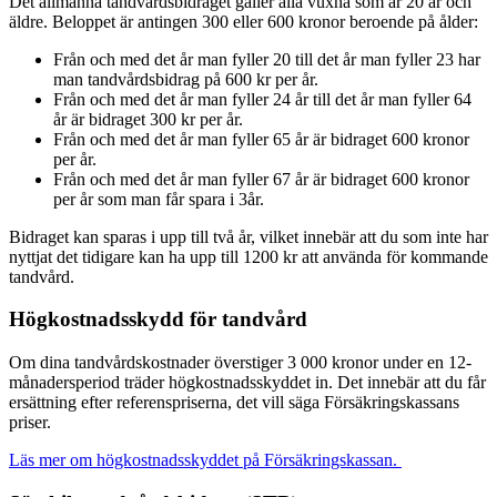
Det allmänna tandvårdsbidraget gäller alla vuxna som är 20 år och
äldre. Beloppet är antingen 300 eller 600 kronor beroende på ålder:
Från och med det år man fyller 20 till det år man fyller 23 har
man tandvårdsbidrag på 600 kr per år.
Från och med det år man fyller 24 år till det år man fyller 64
år är bidraget 300 kr per år.
Från och med det år man fyller 65 år är bidraget 600 kronor
per år.
Från och med det år man fyller 67 år är bidraget 600 kronor
per år som man får spara i 3år.
Bidraget kan sparas i upp till två år, vilket innebär att du som inte har
nyttjat det tidigare kan ha upp till 1200 kr att använda för kommande
tandvård.
Högkostnadsskydd för tandvård
Om dina tandvårdskostnader överstiger 3 000 kronor under en 12-
månadersperiod träder högkostnadsskyddet in. Det innebär att du får
ersättning efter referenspriserna, det vill säga Försäkringskassans
priser.
Läs mer om högkostnadsskyddet på Försäkringskassan.